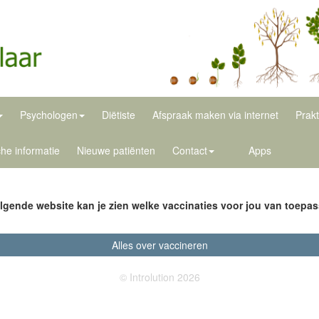
Psychologen
Diëtiste
Afspraak maken via internet
Prakt
he informatie
Nieuwe patiënten
Contact
Apps
lgende website kan je zien welke vaccinaties voor jou van toepass
Alles over vaccineren
© Introlution 2026