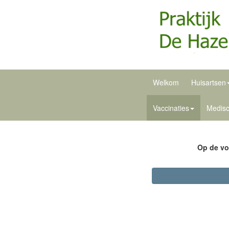
Welkom
Huisartsen
Vaccinaties
Medisc
Op de vo