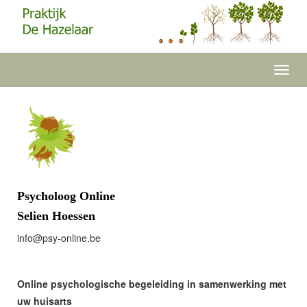
Toggl
navig
Psycholoog Online
Selien Hoessen
eb.enilno-ysp@ofni
Online psychologische begeleiding in samenwerking met
uw huisarts