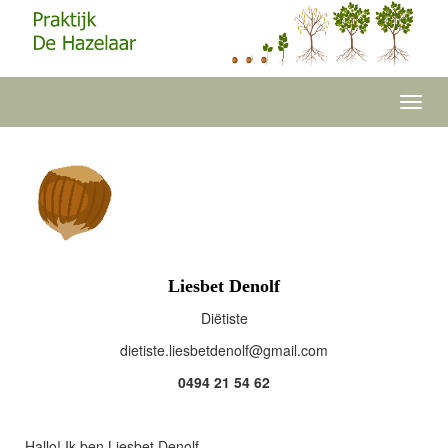
Toggl
navig
Liesbet Denolf
Diëtiste
moc.liamg@flonedtebseil.etsiteid
0494 21 54 62
Hallo! Ik ben Liesbet Denolf