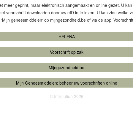
et meer geprint, maar elektronisch aangemaakt en online gezet. U kan
et voorschrift downloaden door uw eID in te lezen. U kan zien welke vo
j 'Mijn geneesmiddelen' op mijngezondheid.be of via de app 'Voorschrift
HELENA
Voorschrift op zak
Mijngezondheid.be
Mijn Geneesmiddelen: beheer uw voorschriften online
© Introlution 2026